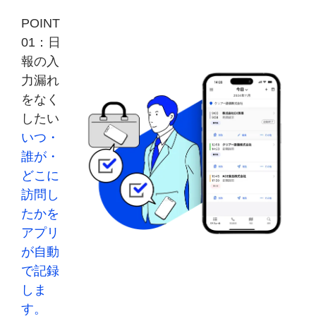
POINT
01：日
報の入
力漏れ
をなく
したい
いつ・
誰が・
どこに
訪問し
たかを
アプリ
が自動
で記録
しま
す。