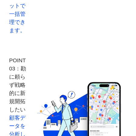
ットで
一括管
理でき
ます。
POINT
03：勘
に頼ら
ず戦略
的に新
規開拓
したい
顧客デ
ータを
分析し