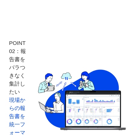
POINT
02：報
告書を
バラつ
きなく
集計し
たい
現場か
らの報
告書を
統一フ
ォーマ